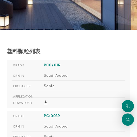
塑料颗粒列表
PC0703R
Saudi Arabia
Sabic
PC1003R
Saudi Arabia
Sabic