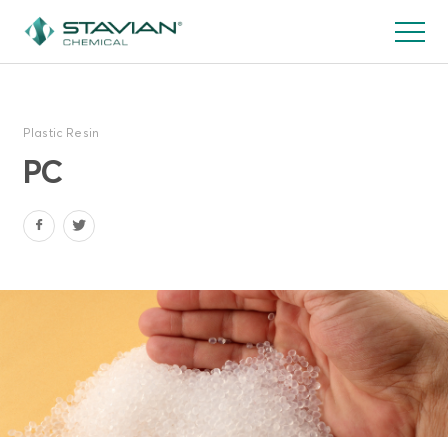
跳
转
到
主
要
Plastic Resin
内
容
PC