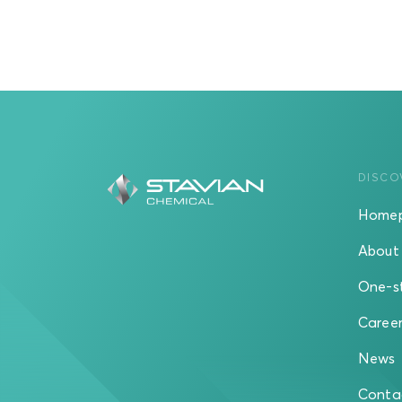
DISCO
Home
About 
One-s
Caree
News
Conta