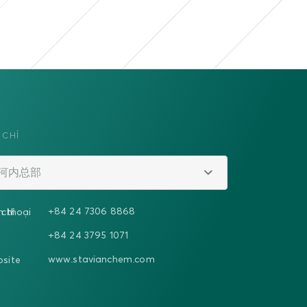
 CHỈ
河内总部
+84 24 7306 8868
 chỉ
n thoại
+84 24 3795 1071
www.stavianchem.com
site