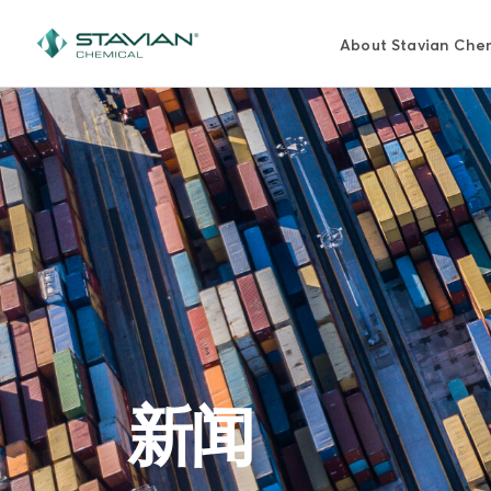
跳
转
About Stavian Che
到
主
要
内
容
新闻