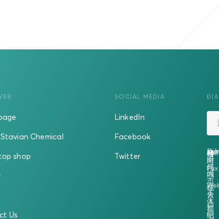
VER
SOCIAL MEDIA
ĐỊA
page
LinkedIn
Stavian Chemical
Facebook
Địa
Điệ
越
458
号
5A
楼
top shop
Twitter
南
时
河
代
Fax
内
城
r
二
市
Web
征
综
夫
合
人
体
郡
世
ct Us
明
纪