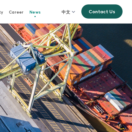
Contact Us
ty
Career
News
中文