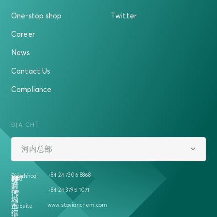
One-stop shop
Twitter
Career
News
Contact Us
Compliance
ĐỊA CHỈ
河内总部
+84 24 7306 8868
Địa chỉ
Điện thoại
越
458
号
5A
楼
南
时
+84 24 3795 1071
Fax
河
代
内
城
www.stavianchem.com
二
市
Website
征
综