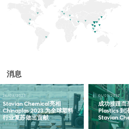
消息
2023
01/07/2022
ian Chemical亮相
成功接踵而至：从O
aplas 2023 为全球塑料
Plastics 到潜在
复苏做出贡献
Stavian Chemical