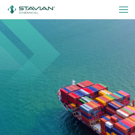
跳
转
到
主
要
内
容