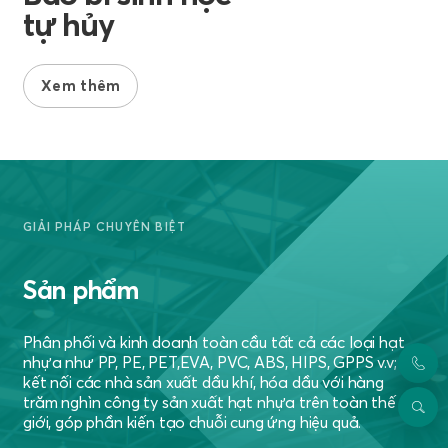
tự hủy
Xem thêm
GIẢI PHÁP CHUYÊN BIỆT
Sản phẩm
Phân phối và kinh doanh toàn cầu tất cả các loại hạt
nhựa như PP, PE, PET,EVA, PVC, ABS, HIPS, GPPS v.v;
kết nối các nhà sản xuất dầu khí, hóa dầu với hàng
trăm nghìn công ty sản xuất hạt nhựa trên toàn thế
giới, góp phần kiến tạo chuỗi cung ứng hiệu quả.