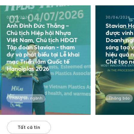
/2026
30/06/2026
 Đinh Đức Thắng –
Stavian Hóa chất
tịch Hiệp hội Nhựa
được vinh danh 
t Nam, Chủ tịch HĐQT
Doanh nghiệp Đổ
đoàn Stavian - tham
sáng tạo và kinh
à phát biểu tại Lễ khai
hiệu quả ngành C
 Triển lãm Quốc tế
Chế tạo năm 20
oiplas 2026
g tin ngành
Thông báo
Tất cả tin