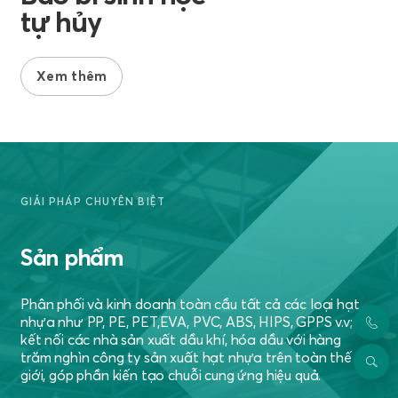
tự hủy
Xem thêm
GIẢI PHÁP CHUYÊN BIỆT
Sản phẩm
Phân phối và kinh doanh toàn cầu tất cả các loại hạt
nhựa như PP, PE, PET,EVA, PVC, ABS, HIPS, GPPS v.v;
kết nối các nhà sản xuất dầu khí, hóa dầu với hàng
trăm nghìn công ty sản xuất hạt nhựa trên toàn thế
giới, góp phần kiến tạo chuỗi cung ứng hiệu quả.