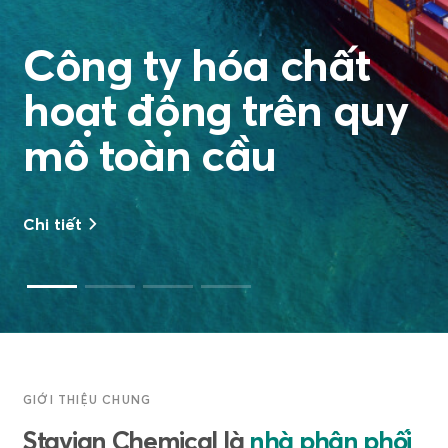
Kiến tạo giá trị toàn
diện với mô hình
One-stop shop
Chi tiết
GIỚI THIỆU CHUNG
Stavian Chemical là
nhà phân phối