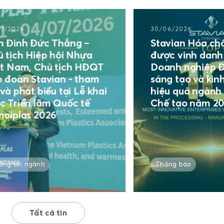
30/06/2026
Đức Thắng –
Stavian Hóa chất tiếp 
Hiệp hội Nhựa
được vinh danh Top 10
 Chủ tịch HĐQT
Doanh nghiệp Đổi mới
Stavian - tham
sáng tạo và kinh doan
 biểu tại Lễ khai
hiệu quả ngành Chế bi
 lãm Quốc tế
Chế tạo năm 2026
 2026
gành
Thông báo
Tất cả tin