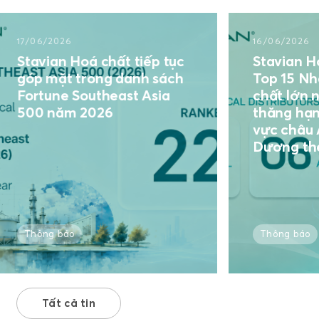
7/06/2026
16/06/2026
tavian Hoá chất tiếp tục
Stavian Hoá c
óp mặt trong danh sách
Top 15 Nhà p
ortune Southeast Asia
chất lớn nhất
00 năm 2026
thăng hạng To
vực châu Á – 
Dương theo I
Thông báo
Thông báo
Tất cả tin