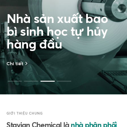
Nhà sản xuất bao
bì sinh học tự hủy
hàng đầu
Chi tiết
GIỚI THIỆU CHUNG
Stavian Chemical là
nhà phân phối