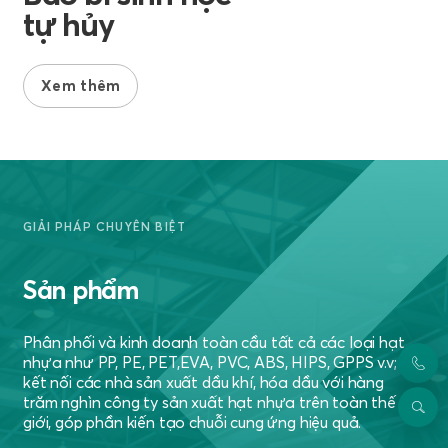
tự hủy
Xem thêm
GIẢI PHÁP CHUYÊN BIỆT
Sản phẩm
Phân phối và kinh doanh toàn cầu tất cả các loại hạt
nhựa như PP, PE, PET,EVA, PVC, ABS, HIPS, GPPS v.v;
kết nối các nhà sản xuất dầu khí, hóa dầu với hàng
trăm nghìn công ty sản xuất hạt nhựa trên toàn thế
giới, góp phần kiến tạo chuỗi cung ứng hiệu quả.